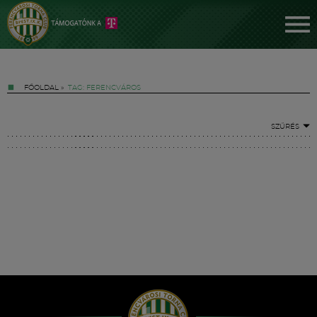
FŐOLDAL
»
TAG: FERENCVÁROS
SZŰRÉS
Jegyek
FM YouTube +
Hírek