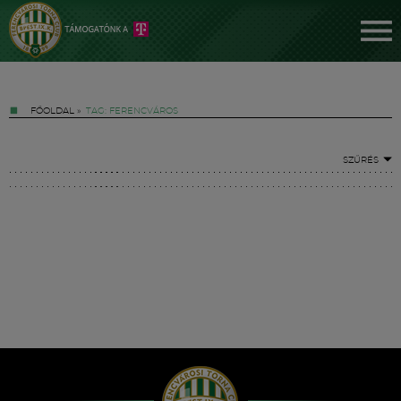
FŐOLDAL
»
TAG: FERENCVÁROS
SZŰRÉS
Jegyek
FM YouTube +
Hírek