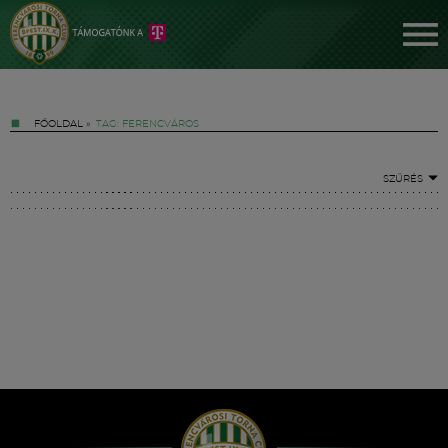
FŐOLDAL
»
TAG: FERENCVÁROS
SZŰRÉS
Jegyek
FM YouTube +
Hírek