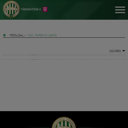
FŐOLDAL
»
TAG: FERENCVÁROS
SZŰRÉS
Jegyek
FM YouTube +
Hírek