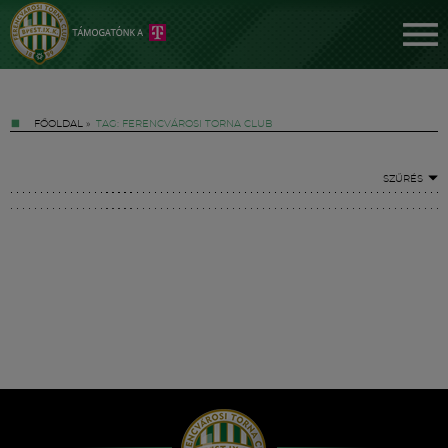
FŐOLDAL
»
TAG: FERENCVÁROSI TORNA CLUB
SZŰRÉS
Jegyek
FM YouTube +
Hírek