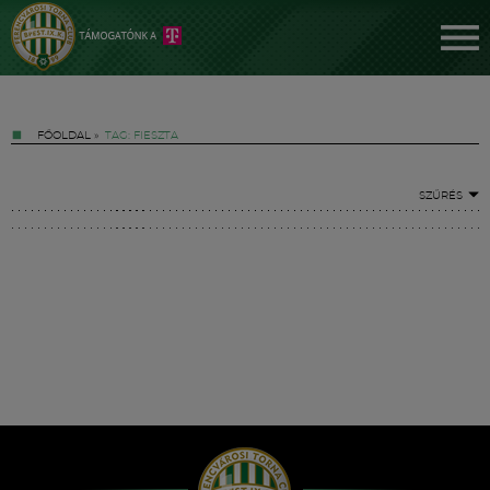
FŐOLDAL
»
TAG: FIESZTA
SZŰRÉS
Jegyek
FM YouTube +
Hírek