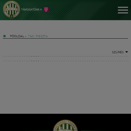
FŐOLDAL
»
TAG: FIESZTA
SZŰRÉS
Jegyek
FM YouTube +
Hírek