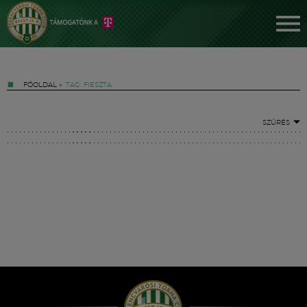
FŐOLDAL
»
TAG: FIESZTA
SZŰRÉS
Jegyek
FM YouTube +
Hírek