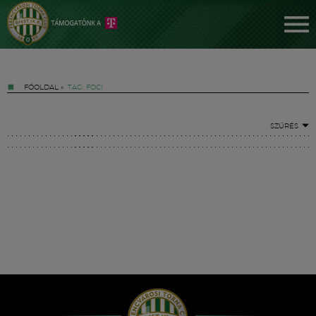
FŐOLDAL
»
TAG: FOCI
SZŰRÉS
Jegyek
FM YouTube +
Hírek