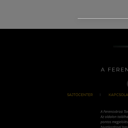
A FERE
SAJTÓCENTER
KAPCSOLA
A Ferencvárosi To
Az oldalon találha
pontos megjelölésé
hivatkozással has