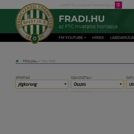
FRADI.HU
az FTC hivatalos honlapja
FM YOUTUBE +
HÍREK
LABDARÚGÁ
FŐOLDAL
»
TAG: FOCI
SPORTÁG
SZAKOSZTÁLY
DÁT
Jégkorong
Összes
Ut