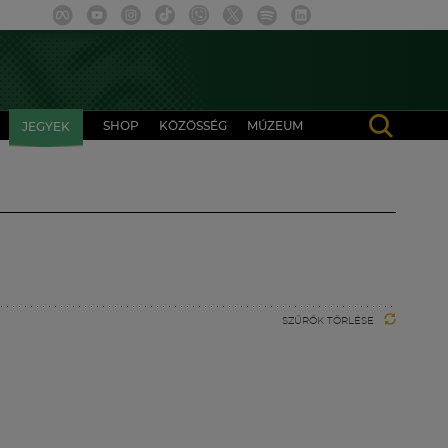
SHOP
KÖZÖSSÉG
MÚZEUM
JEGYEK
SZŰRŐK TÖRLÉSE