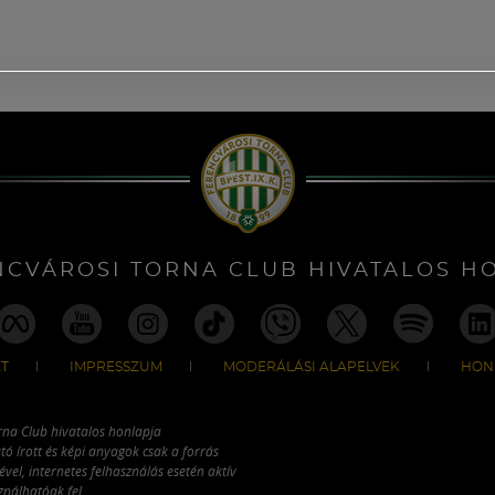
NCVÁROSI TORNA CLUB HIVATALOS H
T
IMPRESSZUM
MODERÁLÁSI ALAPELVEK
HON
rna Club hivatalos honlapja
tó írott és képi anyagok csak a forrás
vel, internetes felhasználás esetén aktív
ználhatóak fel.