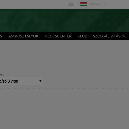
MAGYAR
S
SZAKOSZTÁLYOK
MECCSCENTER
KLUB
SZOLGÁLTATÁSOK
UM
olsó 3 nap