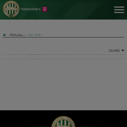
FŐOLDAL
»
TAG: FOCI
SZŰRÉS
Jegyek
FM YouTube +
Hírek