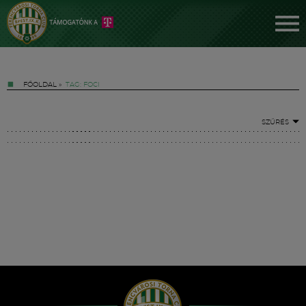
FŐOLDAL
»
TAG: FOCI
SZŰRÉS
Jegyek
FM YouTube +
Hírek