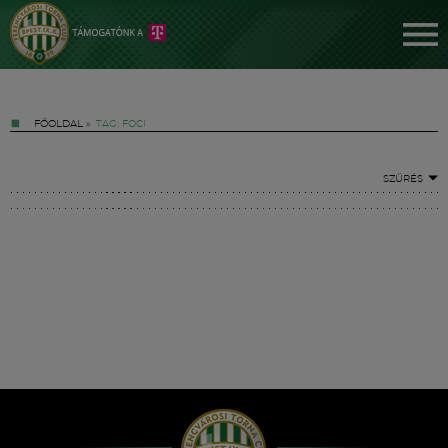
FŐOLDAL
»
TAG: FOCI
SZŰRÉS
Jegyek
FM YouTube +
Hírek