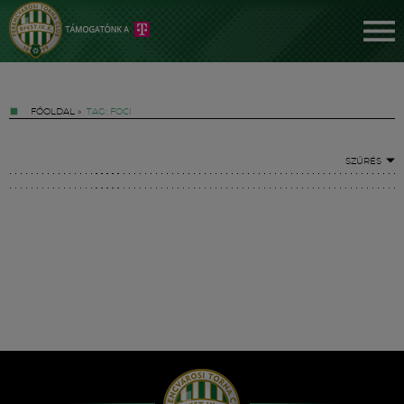
FŐOLDAL
»
TAG: FOCI
SZŰRÉS
Jegyek
FM YouTube +
Hírek