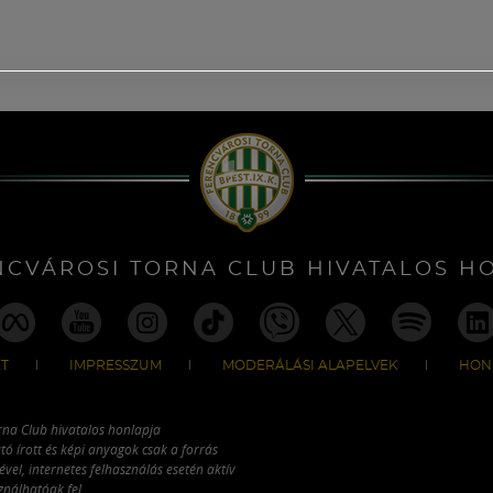
NCVÁROSI TORNA CLUB HIVATALOS H
T
IMPRESSZUM
MODERÁLÁSI ALAPELVEK
HON
rna Club hivatalos honlapja
tó írott és képi anyagok csak a forrás
vel, internetes felhasználás esetén aktív
ználhatóak fel.