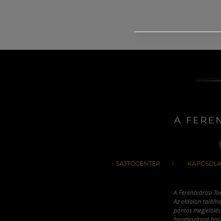
A FERE
SAJTÓCENTER
KAPCSOLA
A Ferencvárosi To
Az oldalon találha
pontos megjelölésé
hivatkozással has