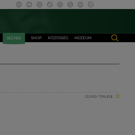
SHOP
KÖZÖSSÉG
MÚZEUM
JEGYEK
SZŰRŐK TÖRLÉSE