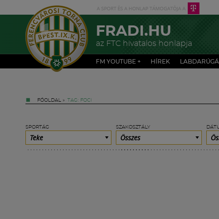
FRADI.HU
az FTC hivatalos honlapja
FM YOUTUBE +
HÍREK
LABDARÚGÁ
FŐOLDAL
»
TAG: FOCI
SPORTÁG
SZAKOSZTÁLY
DÁT
Teke
Összes
Ös