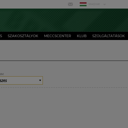
MAGYAR
S
SZAKOSZTÁLYOK
MECCSCENTER
KLUB
SZOLGÁLTATÁSOK
UM
szes