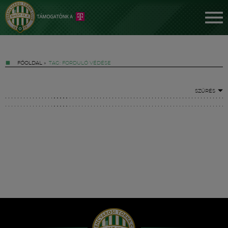
FŐOLDAL
»
TAG: FORDULÓ VÉDÉSE
SZŰRÉS
Jegyek
FM YouTube +
Hírek