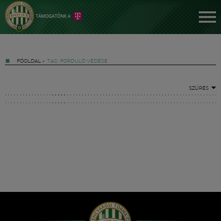
FŐOLDAL
»
TAG: FORDULÓ VÉDÉSE
SZŰRÉS
Jegyek
FM YouTube +
Hírek