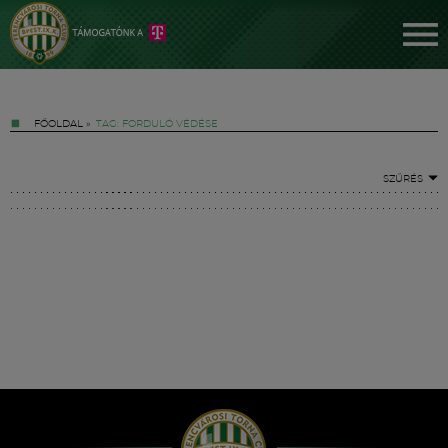
FŐOLDAL
»
TAG: FORDULÓ VÉDÉSE
SZŰRÉS
Jegyek
FM YouTube +
Hírek