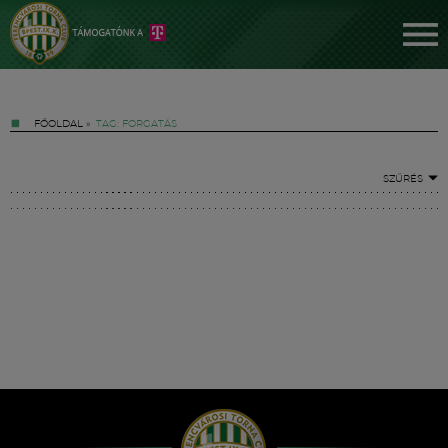
FŐOLDAL
»
TAG: FORGATÁS
SZŰRÉS
Jegyek
FM YouTube +
Hírek