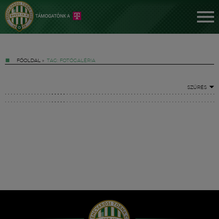
FŐOLDAL
»
TAG: FOTÓGALÉRIA
SZŰRÉS
Jegyek
FM YouTube +
Hírek