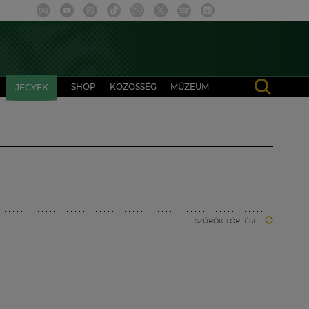
SHOP
KÖZÖSSÉG
MÚZEUM
JEGYEK
SZŰRŐK TÖRLÉSE