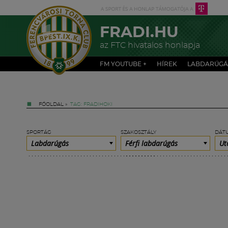
FRADI.HU
az FTC hivatalos honlapja
FM YOUTUBE +
HÍREK
LABDARÚGÁ
FŐOLDAL
»
TAG: FRADIHOKI
SPORTÁG
SZAKOSZTÁLY
DÁT
Labdarúgás
Férfi labdarúgás
Ut