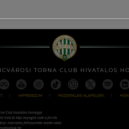
NCVÁROSI TORNA CLUB HIVATALOS H
T
IMPRESSZUM
MODERÁLÁSI ALAPELVEK
HON
rna Club hivatalos honlapja
tó írott és képi anyagok csak a forrás
vel, internetes felhasználás esetén aktív
ználhatóak fel.