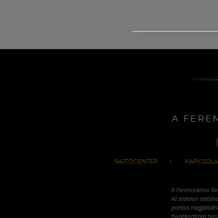
A FERE
SAJTÓCENTER
KAPCSOLA
A Ferencvárosi To
Az oldalon találha
pontos megjelölésé
hivatkozással has