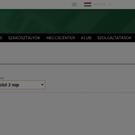
MAGYAR
S
SZAKOSZTÁLYOK
MECCSCENTER
KLUB
SZOLGÁLTATÁSOK
UM
olsó 3 nap