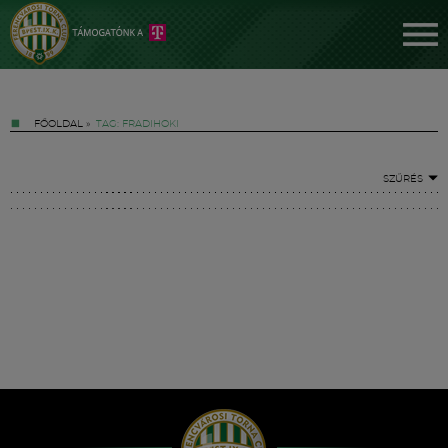
FŐOLDAL
»
TAG: FRADIHOKI
SZŰRÉS
Jegyek
FM YouTube +
Hírek