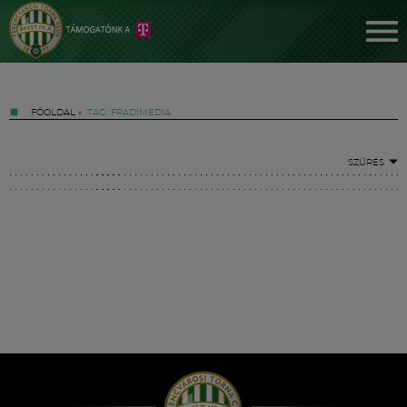
FŐOLDAL
»
TAG: FRADIMEDIA
SZŰRÉS
Jegyek
FM YouTube +
Hírek