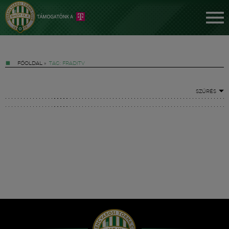
FŐOLDAL
»
TAG: FRADITV
SZŰRÉS
Jegyek
FM YouTube +
Hírek