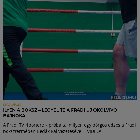
Labdarúgás
Szakosztályok
Meccscenter
Klub
Szolgáltatások
Shop
ÖKÖLVÍVÁS
ILYEN A BOKSZ – LEGYÉL TE A FRADI ÚJ ÖKÖLVÍVÓ
BAJNOKA!
Közösség
A Fradi TV riportere kipróbálta, milyen egy pörgős edzés a Fradi
boksztermében Bedák Pál vezetésével – VIDEÓ!