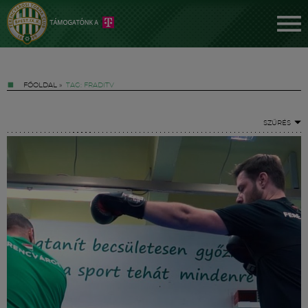
FŐOLDAL
»
TAG: FRADITV
SZŰRÉS
Jegyek
FM YouTube +
Hírek