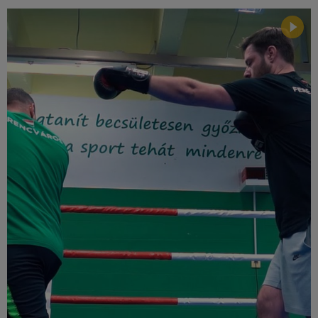
Múzeum
English