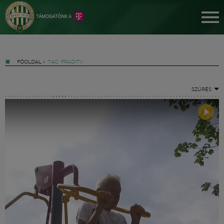
FŐOLDAL
»
TAG: FRADITV
SZŰRÉS
Jegyek
FM YouTube +
Hírek