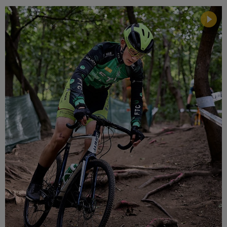
Múzeum
English