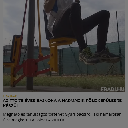
Labdarúgás
Szakosztályok
Meccscenter
Klub
Szolgáltatások
Shop
TRIATLON
AZ FTC 78 ÉVES BAJNOKA A HARMADIK FÖLDKERÜLÉSRE
KÉSZÜL
Közösség
Megható és tanulságos történet Gyuri bácsiról, aki hamarosan
újra megkerüli a Földet – VIDEÓ!