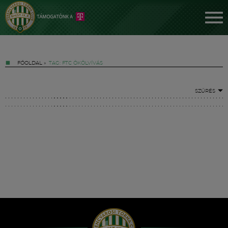
FŐOLDAL
»
TAG: FTC ÖKÖLVÍVÁS
SZŰRÉS
Jegyek
FM YouTube +
Hírek