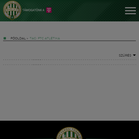
FŐOLDAL
»
TAG: FTC ATLÉTIKA
SZŰRÉS
Jegyek
FM YouTube +
Hírek