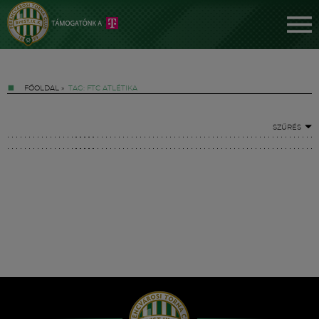
FŐOLDAL
»
TAG: FTC ATLÉTIKA
SZŰRÉS
Jegyek
FM YouTube +
Hírek