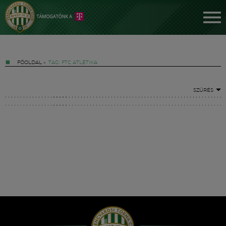
FŐOLDAL
»
TAG: FTC ATLÉTIKA
SZŰRÉS
Jegyek
FM YouTube +
Hírek