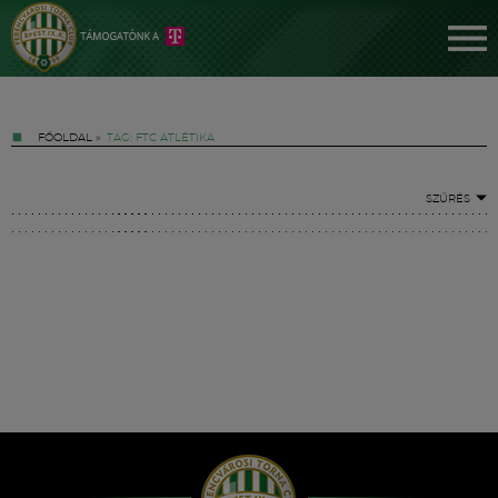
FŐOLDAL
»
TAG: FTC ATLÉTIKA
SZŰRÉS
Jegyek
FM YouTube +
Hírek