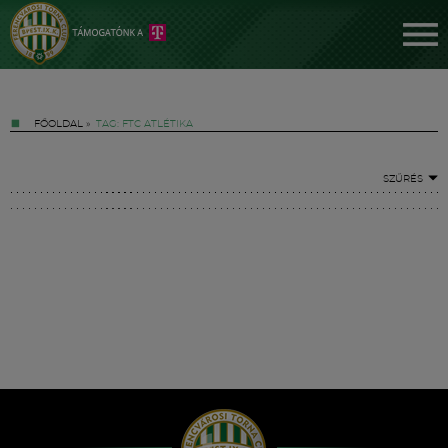
FŐOLDAL
»
TAG: FTC ATLÉTIKA
SZŰRÉS
Jegyek
FM YouTube +
Hírek