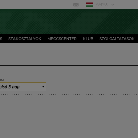
MAGYAR
S
SZAKOSZTÁLYOK
MECCSCENTER
KLUB
SZOLGÁLTATÁSOK
UM
olsó 3 nap