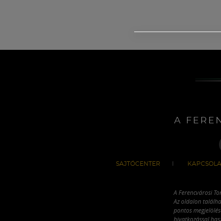
A FERE
SAJTÓCENTER
KAPCSOLA
A Ferencvárosi To
Az oldalon találha
pontos megjelölésé
hivatkozással has