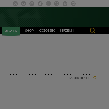
SHOP
KÖZÖSSÉG
MÚZEUM
JEGYEK
SZŰRŐK TÖRLÉSE