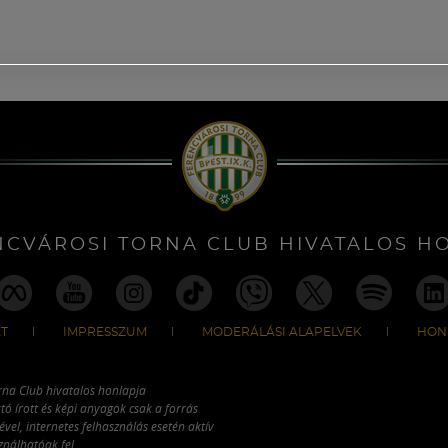
NCVÁROSI TORNA CLUB HIVATALOS H
T
IMPRESSZUM
MODERÁLÁSI ALAPELVEK
HON
rna Club hivatalos honlapja
tó írott és képi anyagok csak a forrás
vel, internetes felhasználás esetén aktív
ználhatóak fel.