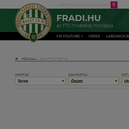
FRADI.HU
az FTC hivatalos honlapja
FM YOUTUBE +
HÍREK
LABDARÚGÁ
FŐOLDAL
»
TAG: FTC ATLÉTIKA
SPORTÁG
SZAKOSZTÁLY
DÁT
Torna
Összes
Ut