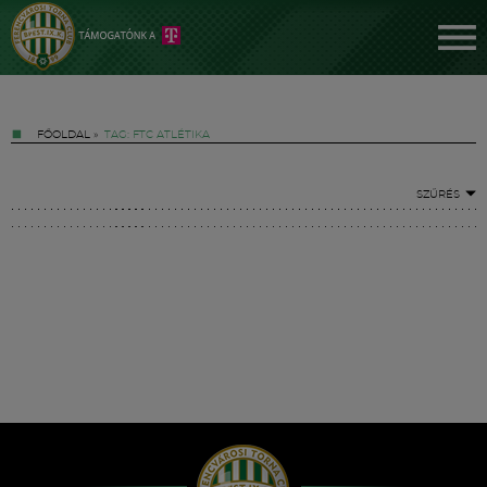
FŐOLDAL
»
TAG: FTC ATLÉTIKA
SZŰRÉS
Jegyek
FM YouTube +
Hírek