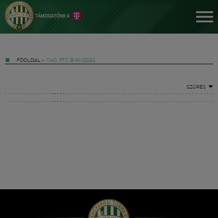
FŐOLDAL
»
TAG: FTC BIRKÓZÁS
SZŰRÉS
Jegyek
FM YouTube +
Hírek