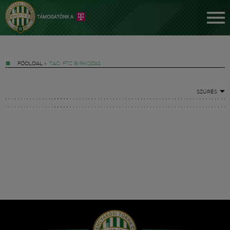
FŐOLDAL
»
TAG: FTC BIRKÓZÁS
SZŰRÉS
Jegyek
FM YouTube +
Hírek