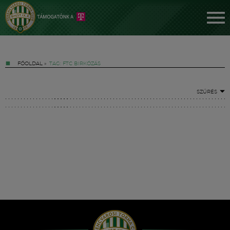
FŐOLDAL
»
TAG: FTC BIRKÓZÁS
SZŰRÉS
Jegyek
FM YouTube +
Hírek