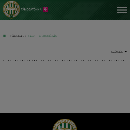
FŐOLDAL
»
TAG: FTC BIRKÓZÁS
SZŰRÉS
Jegyek
FM YouTube +
Hírek