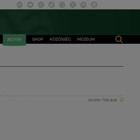
SHOP
KÖZÖSSÉG
MÚZEUM
JEGYEK
SZŰRŐK TÖRLÉSE