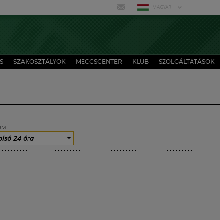
MAGYAR
S
SZAKOSZTÁLYOK
MECCSCENTER
KLUB
SZOLGÁLTATÁSOK
UM
olsó 24 óra