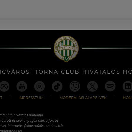
NCVÁROSI TORNA CLUB HIVATALOS H
T
IMPRESSZUM
MODERÁLÁSI ALAPELVEK
HON
rna Club hivatalos honlapja
tó írott és képi anyagok csak a forrás
vel, internetes felhasználás esetén aktív
ználhatóak fel.