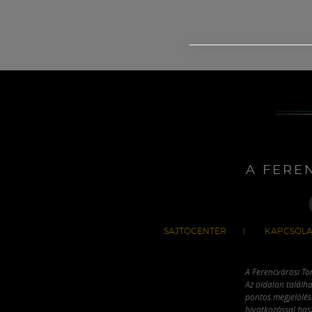
A FERE
SAJTÓCENTER
KAPCSOLA
A Ferencvárosi To
Az oldalon találha
pontos megjelölésé
hivatkozással has