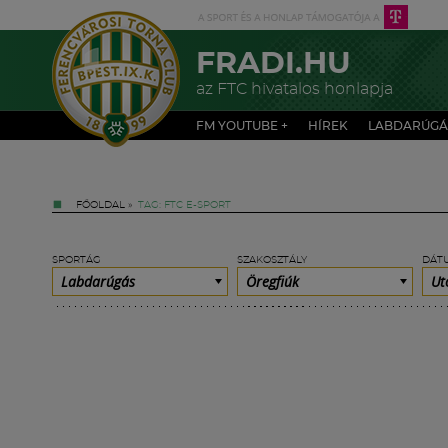
FRADI.HU
az FTC hivatalos honlapja
FM YOUTUBE +
HÍREK
LABDARÚGÁ
FŐOLDAL
»
TAG: FTC E-SPORT
SPORTÁG
SZAKOSZTÁLY
DÁT
Labdarúgás
Öregfiúk
Ut