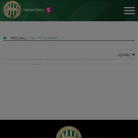
FŐOLDAL
»
TAG: FTC E-SPORT
SZŰRÉS
Jegyek
FM YouTube +
Hírek