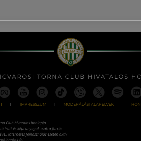
NCVÁROSI TORNA CLUB HIVATALOS H
T
IMPRESSZUM
MODERÁLÁSI ALAPELVEK
HON
rna Club hivatalos honlapja
tó írott és képi anyagok csak a forrás
vel, internetes felhasználás esetén aktív
ználhatóak fel.