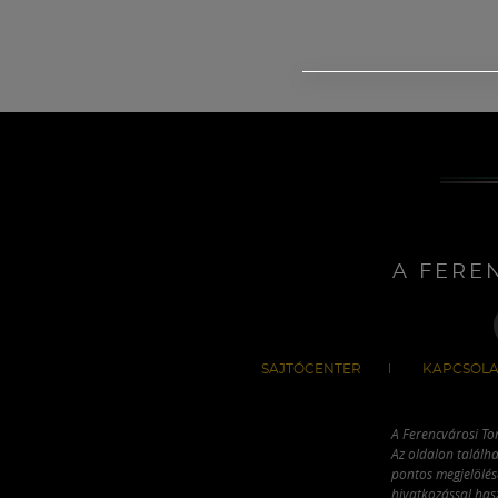
A FERE
SAJTÓCENTER
KAPCSOLA
A Ferencvárosi To
Az oldalon találha
pontos megjelölésé
hivatkozással has