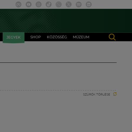
SHOP
KÖZÖSSÉG
MÚZEUM
JEGYEK
SZŰRŐK TÖRLÉSE