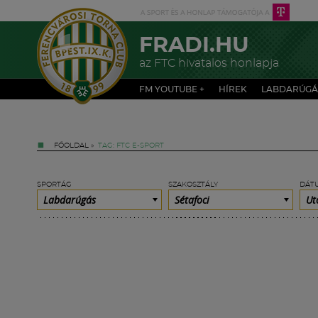
FRADI.HU
az FTC hivatalos honlapja
FM YOUTUBE +
HÍREK
LABDARÚGÁ
FŐOLDAL
»
TAG: FTC E-SPORT
SPORTÁG
SZAKOSZTÁLY
DÁT
Labdarúgás
Sétafoci
Ut