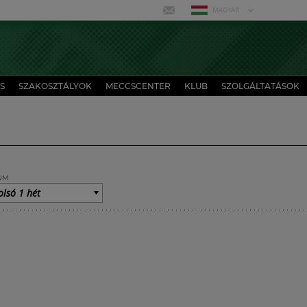
MAGYAR
S
SZAKOSZTÁLYOK
MECCSCENTER
KLUB
SZOLGÁLTATÁSOK
UM
olsó 1 hét