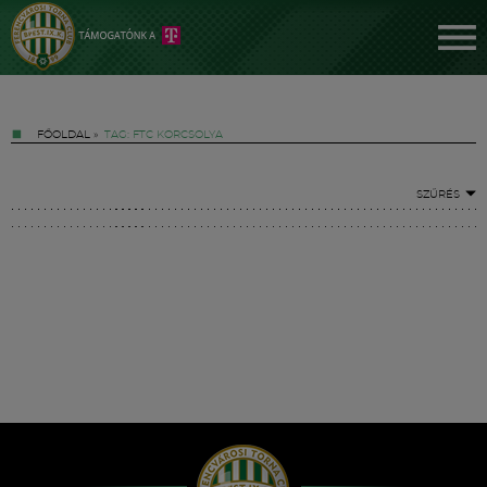
FŐOLDAL
»
TAG: FTC KORCSOLYA
SZŰRÉS
Jegyek
FM YouTube +
Hírek