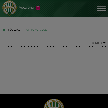
FŐOLDAL
»
TAG: FTC KORCSOLYA
SZŰRÉS
Jegyek
FM YouTube +
Hírek