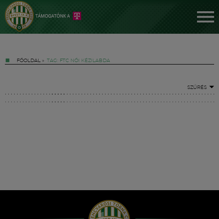
FŐOLDAL
»
TAG: FTC NŐI KÉZILABDA
SZŰRÉS
Jegyek
FM YouTube +
Hírek