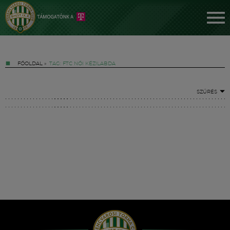
FŐOLDAL
»
TAG: FTC NŐI KÉZILABDA
SZŰRÉS
Jegyek
FM YouTube +
Hírek