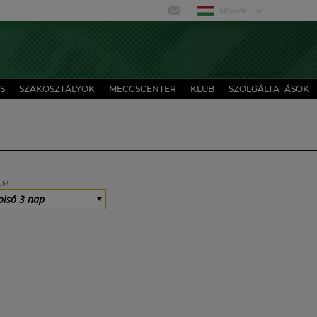
MAGYAR
S
SZAKOSZTÁLYOK
MECCSCENTER
KLUB
SZOLGÁLTATÁSOK
UM
olsó 3 nap