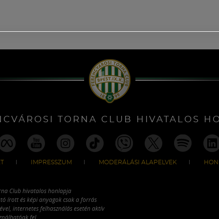
NCVÁROSI TORNA CLUB HIVATALOS H
T
IMPRESSZUM
MODERÁLÁSI ALAPELVEK
HON
rna Club hivatalos honlapja
tó írott és képi anyagok csak a forrás
vel, internetes felhasználás esetén aktív
ználhatóak fel.