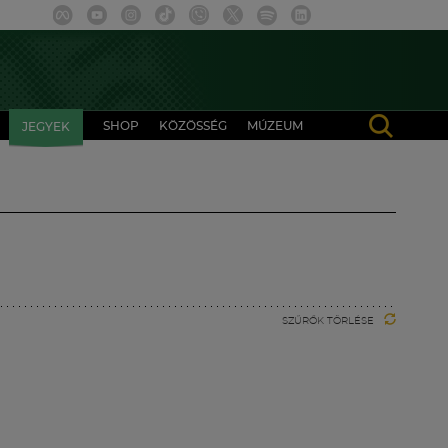
SHOP
KÖZÖSSÉG
MÚZEUM
JEGYEK
SZŰRŐK TÖRLÉSE