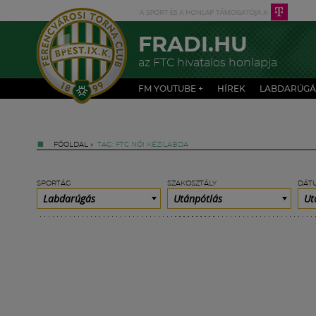
FRADI.HU
az FTC hivatalos honlapja
FM YOUTUBE +
HÍREK
LABDARÚGÁ
FŐOLDAL
»
TAG: FTC NŐI KÉZILABDA
SPORTÁG
SZAKOSZTÁLY
DÁT
Labdarúgás
Utánpótlás
Ut