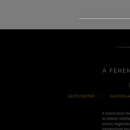
A FERE
SAJTÓCENTER
KAPCSOLA
A Ferencvárosi To
Az oldalon találha
pontos megjelölésé
hivatkozással has