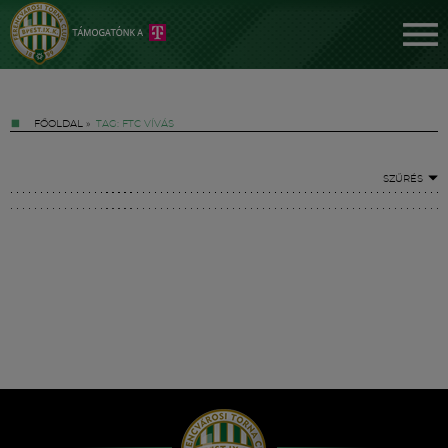
FŐOLDAL
»
TAG: FTC VÍVÁS
SZŰRÉS
Jegyek
FM YouTube +
Hírek