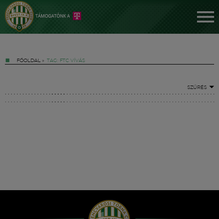
FŐOLDAL
»
TAG: FTC VÍVÁS
SZŰRÉS
Jegyek
FM YouTube +
Hírek