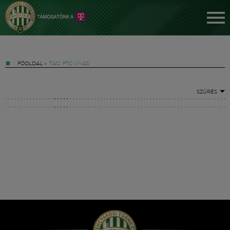
FŐOLDAL
»
TAG: FTC VÍVÁS
SZŰRÉS
Jegyek
FM YouTube +
Hírek