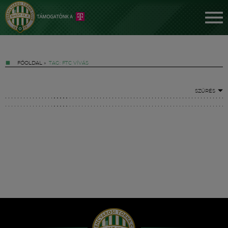
FŐOLDAL
»
TAG: FTC VÍVÁS
SZŰRÉS
Jegyek
FM YouTube +
Hírek